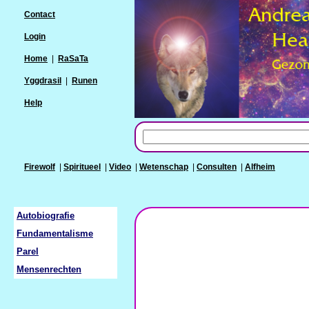
Contact
Login
Home
|
RaSaTa
Yggdrasil
|
Runen
Help
Firewolf
|
Spiritueel
|
Video
|
Wetenschap
|
Consulten
|
Alfheim
Autobiografie
Fundamentalisme
Parel
Mensenrechten