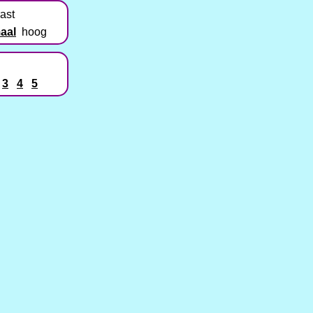
ast
aal
hoog
3
4
5