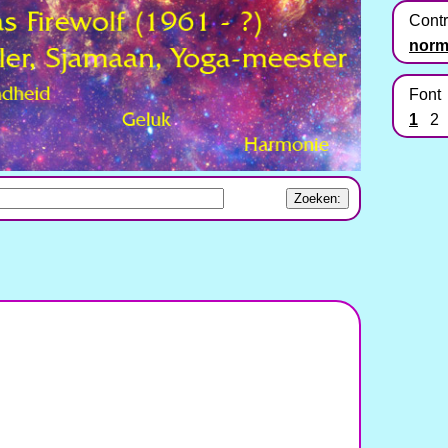
Contr
norm
Font
1
2