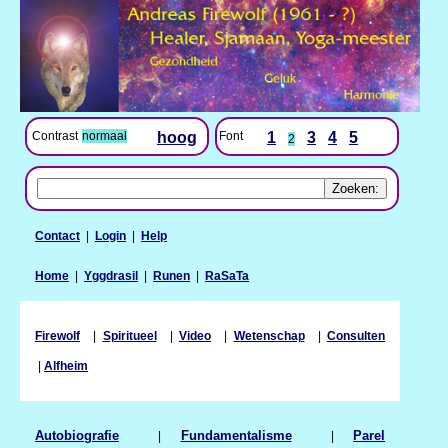
Contrast
normaal
hoog
Font
1
3
4
5
2
Contact
|
Login
|
Help
Home
|
Yggdrasil
|
Runen
|
RaSaTa
Firewolf
|
Spiritueel
|
Video
|
Wetenschap
|
Consulten
|
Alfheim
Autobiografie
|
Fundamentalisme
|
Parel