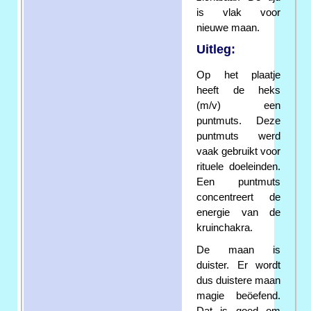
is vlak voor
nieuwe maan.
Uitleg:
Op het plaatje
heeft de heks
(m/v) een
puntmuts. Deze
puntmuts werd
vaak gebruikt voor
rituele doeleinden.
Een puntmuts
concentreert de
energie van de
kruinchakra.
De maan is
duister. Er wordt
dus duistere maan
magie beöefend.
Dat is goed om