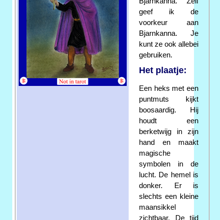
Bjarnkanna. Zelf
geef ik de
voorkeur aan
Bjarnkanna. Je
kunt ze ook allebei
gebruiken.
Het plaatje:
Een heks met een
puntmuts kijkt
boosaardig. Hij
houdt een
berketwijg in zijn
hand en maakt
magische
symbolen in de
lucht. De hemel is
donker. Er is
slechts een kleine
maansikkel
zichtbaar. De tijd