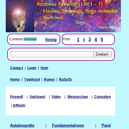
Contrast
normaal
hoog
Font
1
3
4
5
2
Contact
|
Login
|
Help
Home
|
Yggdrasil
|
Runen
|
RaSaTa
Firewolf
|
Spiritueel
|
Video
|
Wetenschap
|
Consulten
|
Alfheim
Autobiografie
|
Fundamentalisme
|
Parel