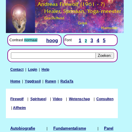
Contrast
normaal
hoog
Font
1
3
4
5
2
Contact
|
Login
|
Help
Home
|
Yggdrasil
|
Runen
|
RaSaTa
Firewolf
|
Spiritueel
|
Video
|
Wetenschap
|
Consulten
|
Alfheim
Autobiografie
|
Fundamentalisme
|
Parel