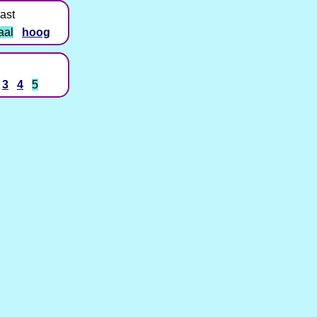
ast
aal
hoog
3
4
5