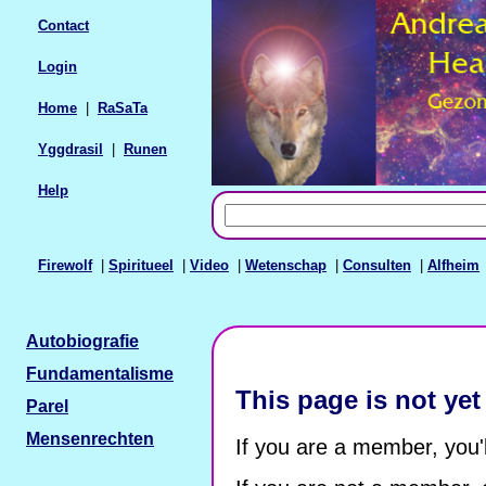
Contact
Login
Home
|
RaSaTa
Yggdrasil
|
Runen
Help
Firewolf
|
Spiritueel
|
Video
|
Wetenschap
|
Consulten
|
Alfheim
Autobiografie
Fundamentalisme
This page is not yet
Parel
Mensenrechten
If you are a member, you'l