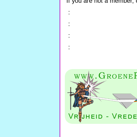
If you are not a member, c
:
:
:
: