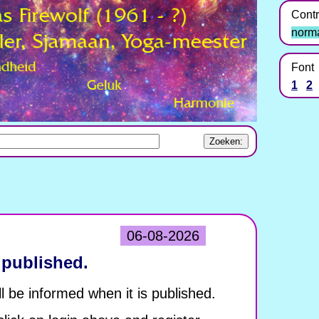
Contr
norm
Font
1
2
06-08-2026
 published.
l be informed when it is published.