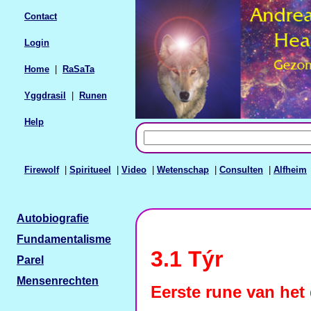
Contact
Login
Home
|
RaSaTa
Yggdrasil
|
Runen
Help
Firewolf
|
Spiritueel
|
Video
|
Wetenschap
|
Consulten
|
Alfheim
Autobiografie
Fundamentalisme
3.1 Týr
Parel
Mensenrechten
Eerste rune van het