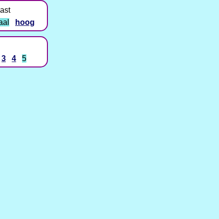
ast
aal
hoog
3
4
5