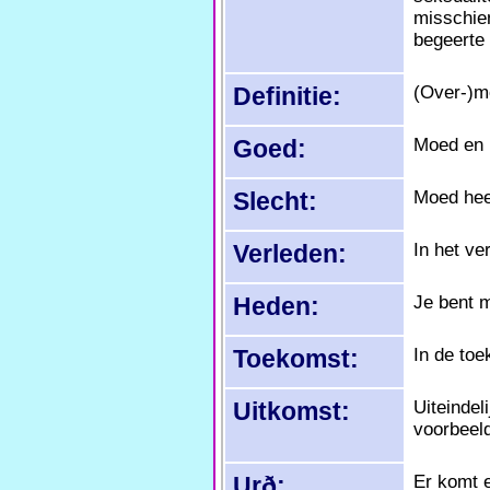
misschien
begeerte 
Definitie:
(Over-)m
Goed:
Moed en 
Slecht:
Moed hee
Verleden:
In het ve
Heden:
Je bent m
Toekomst:
In de toe
Uitkomst:
Uiteindel
voorbeel
Urð:
Er komt e