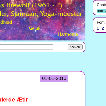
Contr
norm
Font
1
2
01-01-2010
 derde Ætir