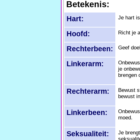
Betekenis:
Hart:
Je hart i
Hoofd:
Richt je 
Rechterbeen:
Geef doe
Linkerarm:
Onbewust 
je onbewu
brengen o
Rechterarm:
Bewust st
bewust in
Linkerbeen:
Onbewust 
moed.
Seksualiteit:
Je brengt
seksualit