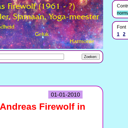
Contr
norm
Font
1
2
01-01-2010
Andreas Firewolf in