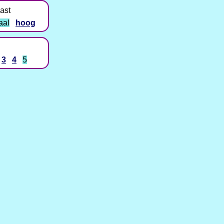
ast
aal
hoog
3
4
5