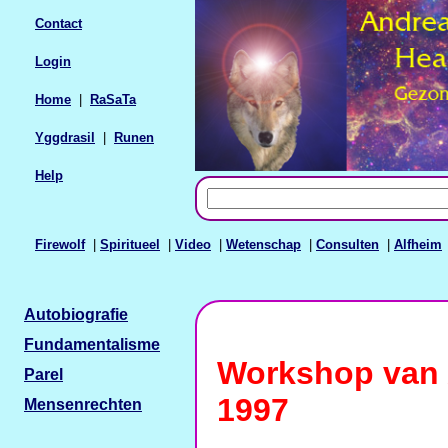
Contact
Login
Home
|
RaSaTa
Yggdrasil
|
Runen
Help
Firewolf
|
Spiritueel
|
Video
|
Wetenschap
|
Consulten
|
Alfheim
Autobiografie
Fundamentalisme
Workshop van 
Parel
1997
Mensenrechten