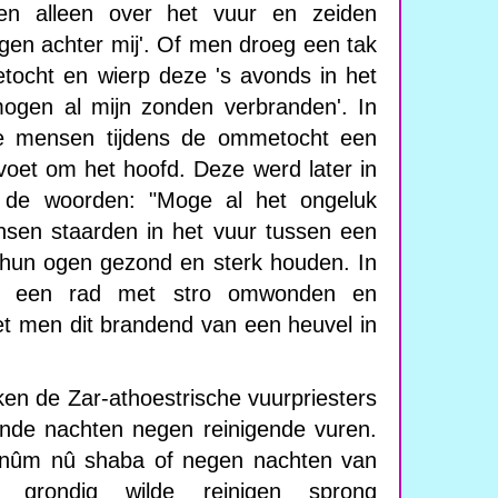
n alleen over het vuur en zeiden
zorgen achter mij'. Of men droeg een tak
cht en wierp deze 's avonds in het
ogen al mijn zonden verbranden'. In
e mensen tijdens de ommetocht een
jvoet om het hoofd. Deze werd later in
 de woorden: "Moge al het ongeluk
sen staarden in het vuur tussen een
 hun ogen gezond en sterk houden. In
d een rad met stro omwonden en
et men dit brandend van een heuvel in
ken de Zar-athoestrische vuurpriesters
nde nachten negen reinigende vuren.
nûm nû shaba of negen nachten van
 grondig wilde reinigen sprong