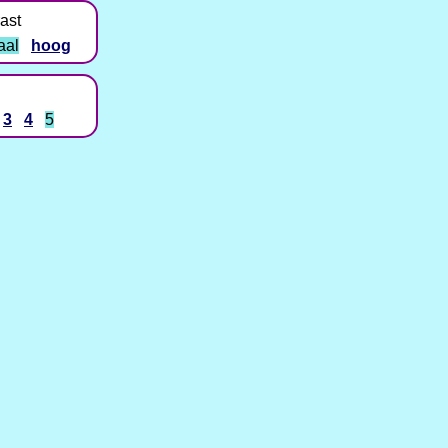
ast
aal
hoog
3
4
5