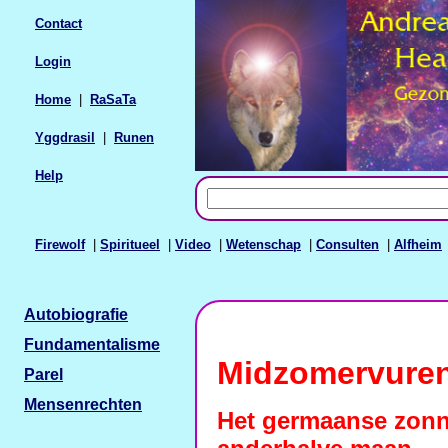
Contact
Login
Home
|
RaSaTa
Yggdrasil
|
Runen
Help
Firewolf
|
Spiritueel
|
Video
|
Wetenschap
|
Consulten
|
Alfheim
Autobiografie
Fundamentalisme
Midzomervuren
Parel
Mensenrechten
Het germaanse zonn