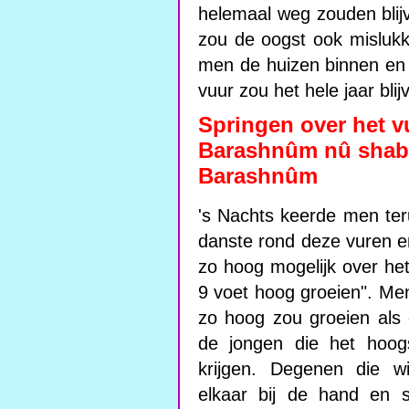
helemaal weg zouden blij
zou de oogst ook mislukk
men de huizen binnen en 
vuur zou het hele jaar bli
Springen over het v
Barashnûm nû shaba
Barashnûm
's Nachts keerde men te
danste rond deze vuren 
zo hoog mogelijk over he
9 voet hoog groeien". Me
zo hoog zou groeien als
de jongen die het hoog
krijgen. Degenen die w
elkaar bij de hand en s