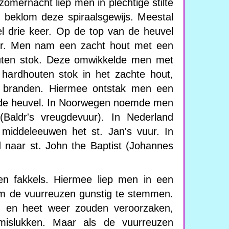
omernacht liep men in plechtige stilte
 beklom deze spiraalsgewijs. Meestal
l drie keer. Op de top van de heuvel
ur. Men nam een zacht hout met een
uten stok. Deze omwikkelde men met
hardhouten stok in het zachte hout,
e branden. Hiermee ontstak men een
n de heuvel. In Noorwegen noemde men
 (Baldr's vreugdevuur). In Nederland
middeleeuwen het st. Jan's vuur. In
 naar st. John the Baptist (Johannes
n fakkels. Hiermee liep men in een
om de vuurreuzen gunstig te stemmen.
g en heet weer zouden veroorzaken,
islukken. Maar als de vuurreuzen