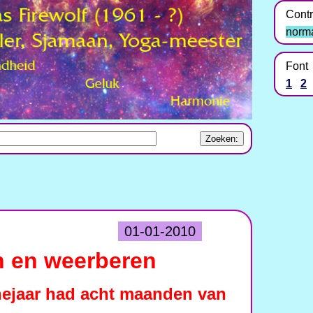
Contr
norm
Font
1
2
01-01-2010
 en weerberen
ejaar had acht maanden van