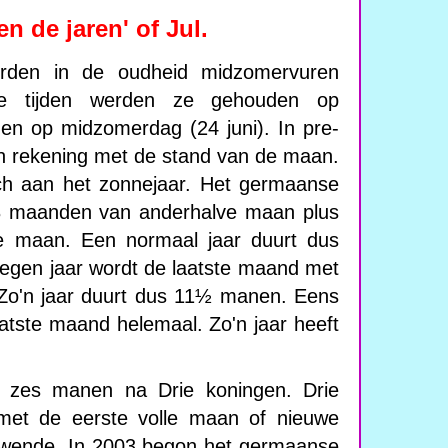
n de jaren' of Jul.
rden in de oudheid midzomervuren
ijke tijden werden ze gehouden op
en op midzomerdag (24 juni). In pre-
 men rekening met de stand van de maan.
h aan het zonnejaar. Het germaanse
8 maanden van anderhalve maan plus
ve maan. Een normaal jaar duurt dus
egen jaar wordt de laatste maand met
 Zo'n jaar duurt dus 11½ manen. Eens
laatste maand helemaal. Zo'n jaar heeft
 zes manen na Drie koningen. Drie
met de eerste volle maan of nieuwe
wende. In 2003 begon het germaanse