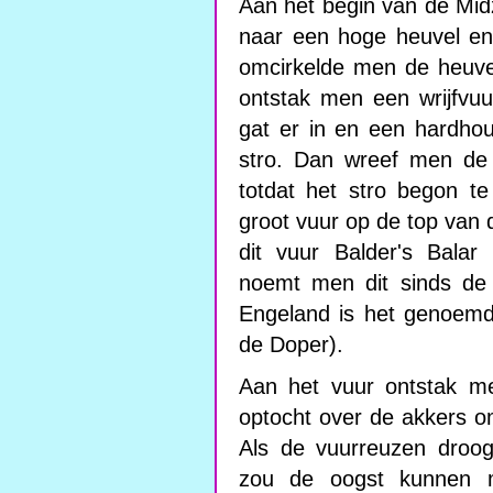
Aan het begin van de Midz
naar een hoge heuvel en
omcirkelde men de heuve
ontstak men een wrijfvu
gat er in en een hardho
stro. Dan wreef men de 
totdat het stro begon t
groot vuur op de top va
dit vuur Balder's Balar
noemt men dit sinds de 
Engeland is het genoemd
de Doper).
Aan het vuur ontstak me
optocht over de akkers 
Als de vuurreuzen droo
zou de oogst kunnen m