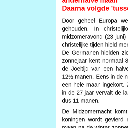
anderhalve maan
Daarna volgde 'tusse
Door geheel Europa we
gehouden. In christel
midzomeravond (23 juni) 
christelijke tijden hield
De Germanen hielden zic
zonnejaar kent normaal 
de Joeltijd van een hal
12½ manen. Eens in de n
een hele maan ingekort.
in de 27 jaar vervalt de 
dus 11 manen.
De Midzomernacht komt
koningen wordt gevierd 
maan na de winter zonne