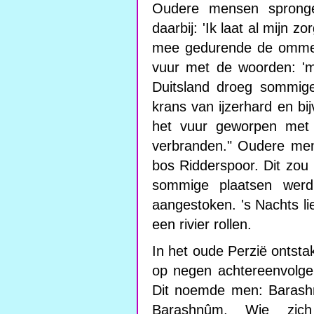
Oudere mensen spronge
daarbij: 'Ik laat al mijn 
mee gedurende de ommeto
vuur met de woorden: 'm
Duitsland droeg sommig
krans van ijzerhard en bi
het vuur geworpen met
verbranden." Oudere men
bos Ridderspoor. Dit zou
sommige plaatsen wer
aangestoken. 's Nachts li
een rivier rollen.
In het oude Perzië ontsta
op negen achtereenvolge
Dit noemde men: Barash
Barashnûm. Wie zich