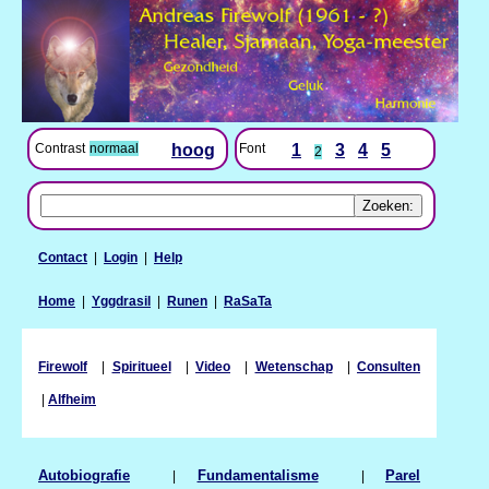
Contrast
normaal
hoog
Font
1
3
4
5
2
Contact
|
Login
|
Help
Home
|
Yggdrasil
|
Runen
|
RaSaTa
Firewolf
|
Spiritueel
|
Video
|
Wetenschap
|
Consulten
|
Alfheim
Autobiografie
|
Fundamentalisme
|
Parel