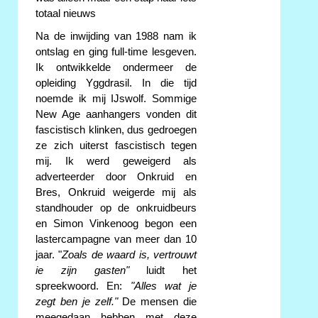
totaal nieuws
Na de inwijding van 1988 nam ik
ontslag en ging full-time lesgeven.
Ik ontwikkelde ondermeer de
opleiding Yggdrasil. In die tijd
noemde ik mij IJswolf. Sommige
New Age aanhangers vonden dit
fascistisch klinken, dus gedroegen
ze zich uiterst fascistisch tegen
mij. Ik werd geweigerd als
adverteerder door Onkruid en
Bres, Onkruid weigerde mij als
standhouder op de onkruidbeurs
en Simon Vinkenoog begon een
lastercampagne van meer dan 10
jaar. "
Zoals de waard is, vertrouwt
ie zijn gasten"
luidt het
spreekwoord. En:
"Alles wat je
zegt ben je zelf."
De mensen die
meegedaan hebben met deze