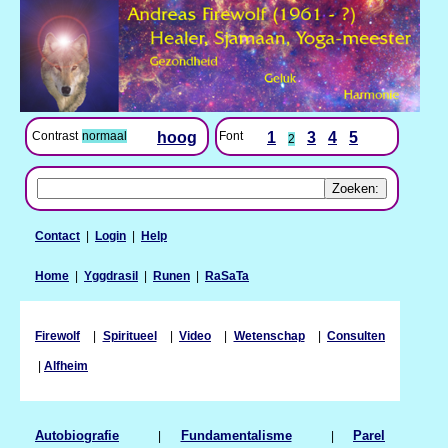
Contrast
normaal
hoog
Font
1
3
4
5
2
Contact
|
Login
|
Help
Home
|
Yggdrasil
|
Runen
|
RaSaTa
Firewolf
|
Spiritueel
|
Video
|
Wetenschap
|
Consulten
|
Alfheim
Autobiografie
|
Fundamentalisme
|
Parel