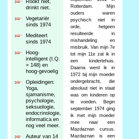
Rookt niet,
Rotterdam. Mijn
drinkt niet.
ouders waren
Vegetariër
psychisch niet in
sinds 1974
orde, hetgeen
resulteerde in
Mediteert
mishandeling en
sinds 1974
misbruik. Van mijn 7e
Hoog-
tot mijn 11e zat ik in
intelligent (I.Q.
een kindertehuis.
> 148) en
Daarna werd ik in
hoog-gevoelig
1972 bij mijn moeder
ondergebracht, die
Opleidingen:
Yoga,
absoluut niet in staat
sjamanisme,
was om kinderen op
psychologie,
te voeden. Begin
seksuologie,
september 1974 ging
endocrinologie,
ik met mijn moeder
informatica en
mee naar een
nog veel meer.
Mazdaznan cursus.
Auteur van 14
Mazdaznan is een