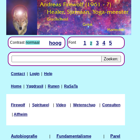
Contrast
normaal
hoog
Font
1
3
4
5
2
Contact
|
Login
|
Help
Home
|
Yggdrasil
|
Runen
|
RaSaTa
Firewolf
|
Spiritueel
|
Video
|
Wetenschap
|
Consulten
|
Alfheim
Autobiografie
|
Fundamentalisme
|
Parel