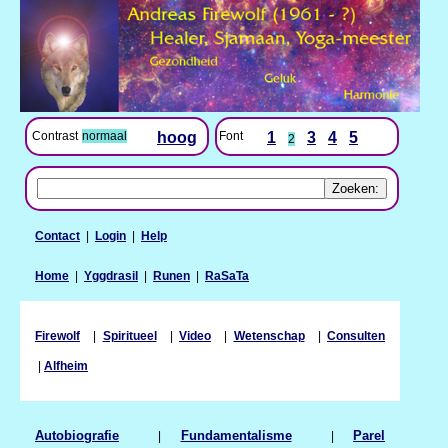
Contrast
normaal
hoog
Font
1
3
4
5
2
Contact
|
Login
|
Help
Home
|
Yggdrasil
|
Runen
|
RaSaTa
Firewolf
|
Spiritueel
|
Video
|
Wetenschap
|
Consulten
|
Alfheim
Autobiografie
|
Fundamentalisme
|
Parel