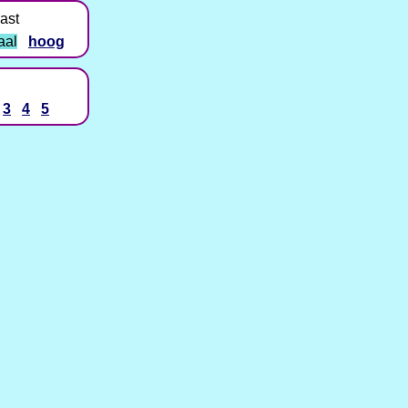
ast
aal
hoog
3
4
5