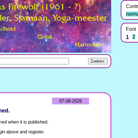
Contr
norm
Font
1
2
07-08-2026
hed.
med when it is published.
gin above and register.