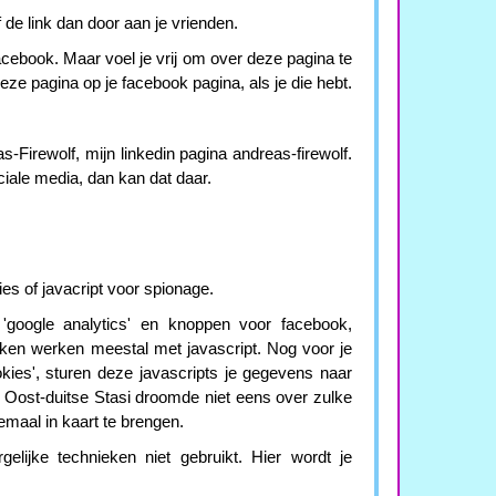
de link dan door aan je vrienden.
 facebook. Maar voel je vrij om over deze pagina te
deze pagina op je facebook pagina, als je die hebt.
-Firewolf, mijn linkedin pagina andreas-firewolf.
ociale media, dan kan dat daar.
es of javacript voor spionage.
 'google analytics' en knoppen voor facebook,
ieken werken meestal met javascript. Nog voor je
okies', sturen deze javascripts je gegevens naar
e Oost-duitse Stasi droomde niet eens over zulke
aal in kaart te brengen.
lijke technieken niet gebruikt. Hier wordt je