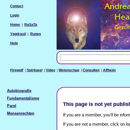
Contact
Login
Home
|
RaSaTa
Yggdrasil
|
Runen
Help
Firewolf
|
Spiritueel
|
Video
|
Wetenschap
|
Consulten
|
Alfheim
Autobiografie
Fundamentalisme
This page is not yet publis
Parel
Mensenrechten
If you are a member, you'll be infor
If you are not a member, click on lo