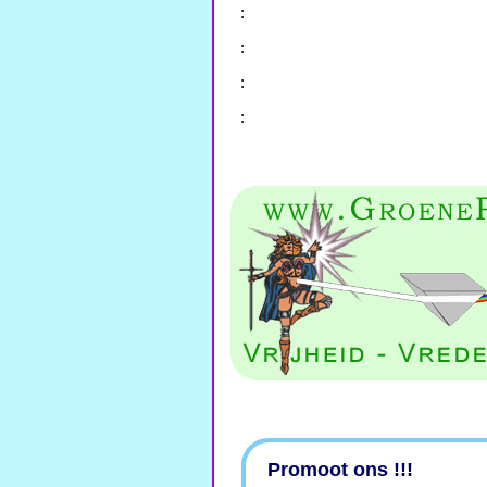
:
:
:
:
Promoot ons !!!