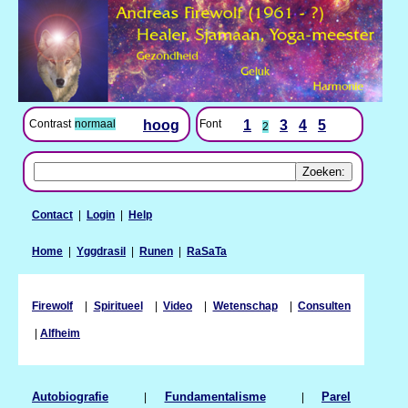
Contrast
normaal
hoog
Font
1
3
4
5
2
Contact
|
Login
|
Help
Home
|
Yggdrasil
|
Runen
|
RaSaTa
Firewolf
|
Spiritueel
|
Video
|
Wetenschap
|
Consulten
|
Alfheim
Autobiografie
|
Fundamentalisme
|
Parel