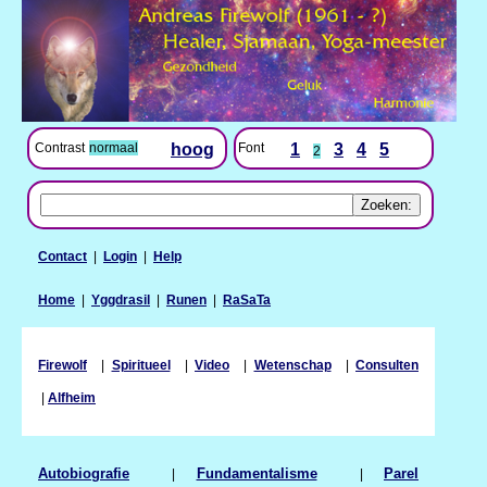
Contrast
normaal
hoog
Font
1
3
4
5
2
Contact
|
Login
|
Help
Home
|
Yggdrasil
|
Runen
|
RaSaTa
Firewolf
|
Spiritueel
|
Video
|
Wetenschap
|
Consulten
|
Alfheim
Autobiografie
|
Fundamentalisme
|
Parel