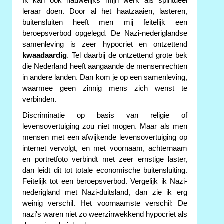
Ik kan ook nauwelijks mijn werk als spiritueel
leraar doen. Door al het haatzaaien, lasteren,
buitensluiten heeft men mij feitelijk een
beroepsverbod opgelegd. De Nazi-nederiglandse
samenleving is zeer hypocriet en ontzettend
kwaadaardig
. Tel daarbij de ontzettend grote bek
die Nederland heeft aangaande de mensenrechten
in andere landen. Dan kom je op een samenleving,
waarmee geen zinnig mens zich wenst te
verbinden.
Discriminatie op basis van religie of
levensovertuiging zou niet mogen. Maar als men
mensen met een afwijkende levensovertuiging op
internet vervolgt, en met voornaam, achternaam
en portretfoto verbindt met zeer ernstige laster,
dan leidt dit tot totale economische buitensluiting.
Feitelijk tot een beroepsverbod. Vergelijk ik Nazi-
nederigland met Nazi-duitsland, dan zie ik erg
weinig verschil. Het voornaamste verschil: De
nazi's waren niet zo weerzinwekkend hypocriet als