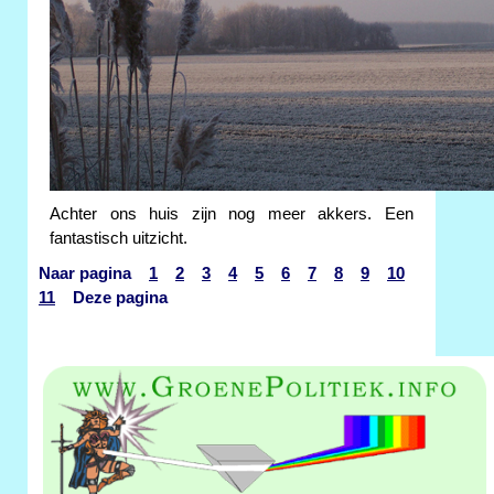
Achter ons huis zijn nog meer akkers. Een
fantastisch uitzicht.
Naar pagina
1
2
3
4
5
6
7
8
9
10
11
Deze pagina