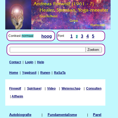
Contrast
normaal
hoog
Font
1
3
4
5
2
Contact
|
Login
|
Help
Home
|
Yggdrasil
|
Runen
|
RaSaTa
Firewolf
|
Spiritueel
|
Video
|
Wetenschap
|
Consulten
|
Alfheim
Autobiografie
|
Fundamentalisme
|
Parel