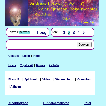
Contrast
normaal
hoog
Font
1
3
4
5
2
Contact
|
Login
|
Help
Home
|
Yggdrasil
|
Runen
|
RaSaTa
Firewolf
|
Spiritueel
|
Video
|
Wetenschap
|
Consulten
|
Alfheim
Autobiografie
|
Fundamentalisme
|
Parel