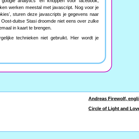
 'google analytics' en knoppen voor facebook,
ieken werken meestal met javascript. Nog voor je
okies', sturen deze javascripts je gegevens naar
e Oost-duitse Stasi droomde niet eens over zulke
aal in kaart te brengen.
lijke technieken niet gebruikt. Hier wordt je
Andreas Firewolf, engli
Circle of Light and Lov