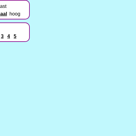
ast
aal
hoog
3
4
5