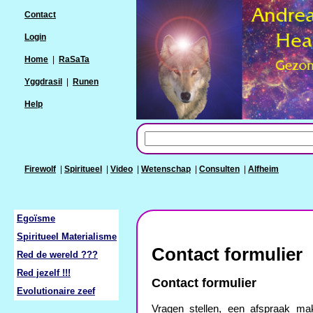
Contact
Login
Home
|
RaSaTa
Yggdrasil
|
Runen
Help
Firewolf
|
Spiritueel
|
Video
|
Wetenschap
|
Consulten
|
Alfheim
Egoïsme
Spiritueel Materialisme
Contact formulier
Red de wereld ???
Red jezelf !!!
Contact formulier
Evolutionaire zeef
Vragen stellen, een afspraak mak