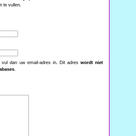
n te vullen.
.
t, vul dan uw email-adres in. Dit adres
wordt niet
tabases
.