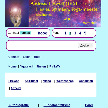
Contrast
normaal
hoog
Font
1
3
4
5
2
Contact
|
Login
|
Help
Home
|
Yggdrasil
|
Runen
|
RaSaTa
Firewolf
|
Spiritueel
|
Video
|
Wetenschap
|
Consulten
|
Alfheim
Autobiografie
|
Fundamentalisme
|
Parel