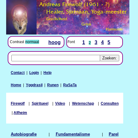
Contrast
normaal
hoog
Font
1
3
4
5
2
Contact
|
Login
|
Help
Home
|
Yggdrasil
|
Runen
|
RaSaTa
Firewolf
|
Spiritueel
|
Video
|
Wetenschap
|
Consulten
|
Alfheim
Autobiografie
|
Fundamentalisme
|
Parel