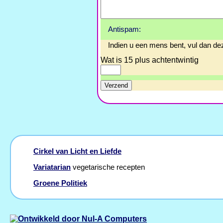
Antispam:
Indien u een mens bent, vul dan dez
Wat is 15 plus achtentwintig
Cirkel van Licht en Liefde
Variatarian
vegetarische recepten
Groene Politiek