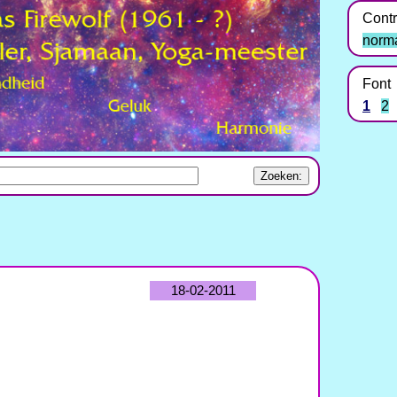
Contr
norm
Font
1
2
18-02-2011