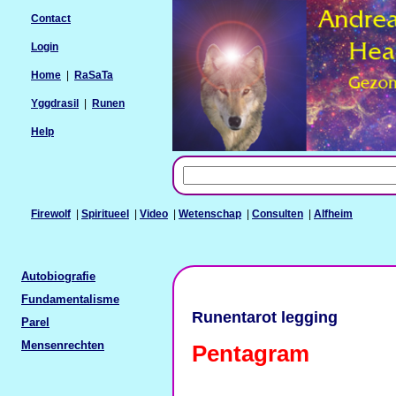
Contact
Login
Home
|
RaSaTa
Yggdrasil
|
Runen
Help
Firewolf
|
Spiritueel
|
Video
|
Wetenschap
|
Consulten
|
Alfheim
Autobiografie
Fundamentalisme
Runentarot legging
Parel
Mensenrechten
Pentagram