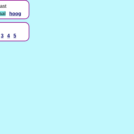
ast
aal
hoog
3
4
5