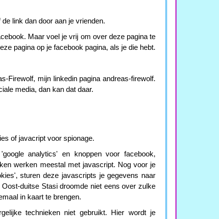
de link dan door aan je vrienden.
 facebook. Maar voel je vrij om over deze pagina te
deze pagina op je facebook pagina, als je die hebt.
-Firewolf, mijn linkedin pagina andreas-firewolf.
ociale media, dan kan dat daar.
es of javacript voor spionage.
 'google analytics' en knoppen voor facebook,
ieken werken meestal met javascript. Nog voor je
okies', sturen deze javascripts je gegevens naar
e Oost-duitse Stasi droomde niet eens over zulke
aal in kaart te brengen.
lijke technieken niet gebruikt. Hier wordt je