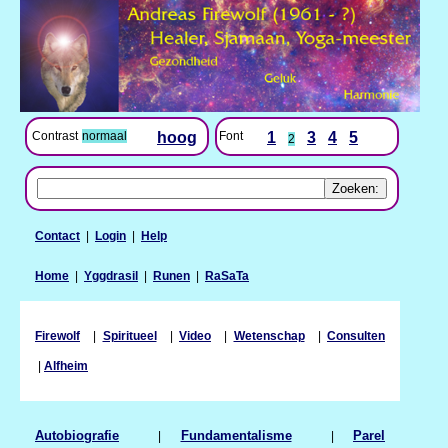
Contrast
normaal
hoog
Font
1
3
4
5
2
Contact
|
Login
|
Help
Home
|
Yggdrasil
|
Runen
|
RaSaTa
Firewolf
|
Spiritueel
|
Video
|
Wetenschap
|
Consulten
|
Alfheim
Autobiografie
|
Fundamentalisme
|
Parel