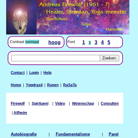
Contrast
normaal
hoog
Font
1
3
4
5
2
Contact
|
Login
|
Help
Home
|
Yggdrasil
|
Runen
|
RaSaTa
Firewolf
|
Spiritueel
|
Video
|
Wetenschap
|
Consulten
|
Alfheim
Autobiografie
|
Fundamentalisme
|
Parel