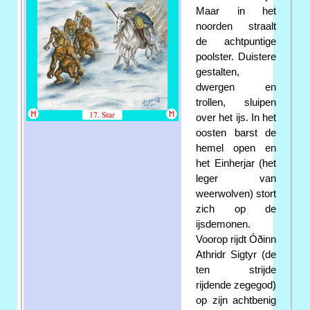
Maar in het
noorden straalt
de achtpuntige
poolster. Duistere
gestalten,
dwergen en
trollen, sluipen
over het ijs. In het
oosten barst de
hemel open en
het Einherjar (het
leger van
weerwolven) stort
zich op de
ijsdemonen.
Voorop rijdt Óðinn
Athridr Sigtyr (de
ten strijde
rijdende zegegod)
op zijn achtbenig