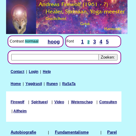
Contrast
normaal
hoog
Font
1
3
4
5
2
Contact
|
Login
|
Help
Home
|
Yggdrasil
|
Runen
|
RaSaTa
Firewolf
|
Spiritueel
|
Video
|
Wetenschap
|
Consulten
|
Alfheim
Autobiografie
|
Fundamentalisme
|
Parel