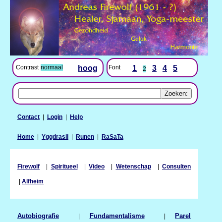
Contrast
normaal
hoog
Font
1
3
4
5
2
Contact
|
Login
|
Help
Home
|
Yggdrasil
|
Runen
|
RaSaTa
Firewolf
|
Spiritueel
|
Video
|
Wetenschap
|
Consulten
|
Alfheim
Autobiografie
|
Fundamentalisme
|
Parel