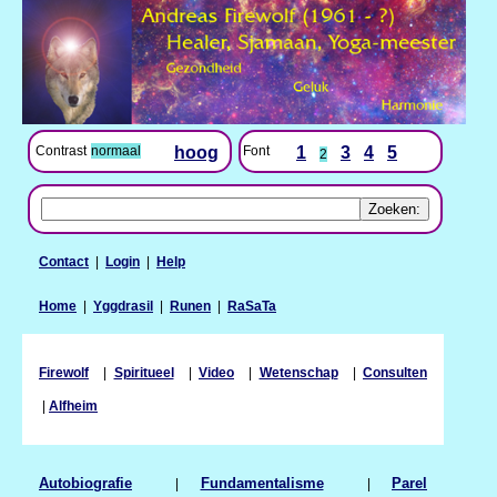
Contrast
normaal
hoog
Font
1
3
4
5
2
Contact
|
Login
|
Help
Home
|
Yggdrasil
|
Runen
|
RaSaTa
Firewolf
|
Spiritueel
|
Video
|
Wetenschap
|
Consulten
|
Alfheim
Autobiografie
|
Fundamentalisme
|
Parel