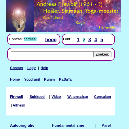
Contrast
normaal
hoog
Font
1
3
4
5
2
Contact
|
Login
|
Help
Home
|
Yggdrasil
|
Runen
|
RaSaTa
Firewolf
|
Spiritueel
|
Video
|
Wetenschap
|
Consulten
|
Alfheim
Autobiografie
|
Fundamentalisme
|
Parel