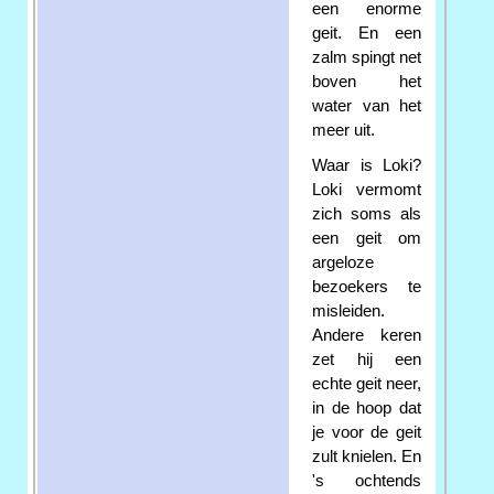
een enorme
geit. En een
zalm spingt net
boven het
water van het
meer uit.
Waar is Loki?
Loki vermomt
zich soms als
een geit om
argeloze
bezoekers te
misleiden.
Andere keren
zet hij een
echte geit neer,
in de hoop dat
je voor de geit
zult knielen. En
's ochtends