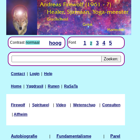
Contrast
normaal
hoog
Font
1
3
4
5
2
Contact
|
Login
|
Help
Home
|
Yggdrasil
|
Runen
|
RaSaTa
Firewolf
|
Spiritueel
|
Video
|
Wetenschap
|
Consulten
|
Alfheim
Autobiografie
|
Fundamentalisme
|
Parel