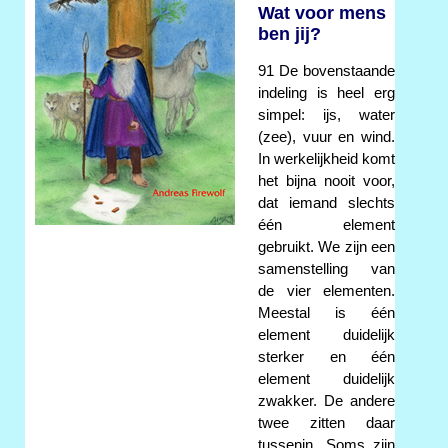
Wat voor mens
ben jij?
91 De bovenstaande
indeling is heel erg
simpel: ijs, water
(zee), vuur en wind.
In werkelijkheid komt
het bijna nooit voor,
dat iemand slechts
één element
gebruikt. We zijn een
samenstelling van
de vier elementen.
Meestal is één
element duidelijk
sterker en één
element duidelijk
zwakker. De andere
twee zitten daar
tussenin. Soms zijn