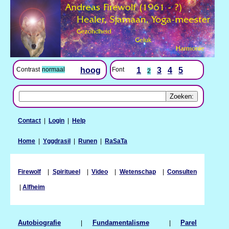
Contrast
normaal
hoog
Font
1
3
4
5
2
Contact
|
Login
|
Help
Home
|
Yggdrasil
|
Runen
|
RaSaTa
Firewolf
|
Spiritueel
|
Video
|
Wetenschap
|
Consulten
|
Alfheim
Autobiografie
|
Fundamentalisme
|
Parel