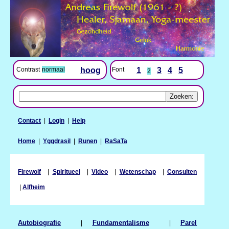
Contrast
normaal
hoog
Font
1
3
4
5
2
Contact
|
Login
|
Help
Home
|
Yggdrasil
|
Runen
|
RaSaTa
Firewolf
|
Spiritueel
|
Video
|
Wetenschap
|
Consulten
|
Alfheim
Autobiografie
|
Fundamentalisme
|
Parel