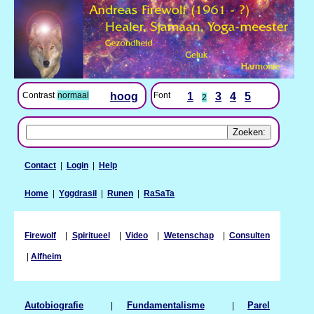
Contrast
normaal
hoog
Font
1
3
4
5
2
Contact
|
Login
|
Help
Home
|
Yggdrasil
|
Runen
|
RaSaTa
Firewolf
|
Spiritueel
|
Video
|
Wetenschap
|
Consulten
|
Alfheim
Autobiografie
|
Fundamentalisme
|
Parel