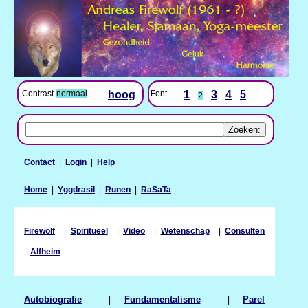
Contrast
normaal
hoog
Font
1
3
4
5
2
Contact
|
Login
|
Help
Home
|
Yggdrasil
|
Runen
|
RaSaTa
Firewolf
|
Spiritueel
|
Video
|
Wetenschap
|
Consulten
|
Alfheim
Autobiografie
|
Fundamentalisme
|
Parel