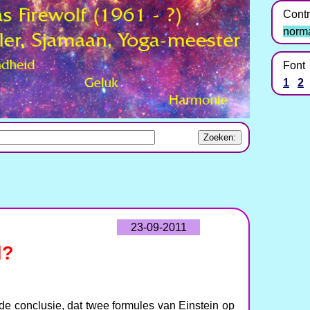
Contr
norm
Font
1
2
23-09-2011
d?
t de conclusie, dat twee formules van Einstein op