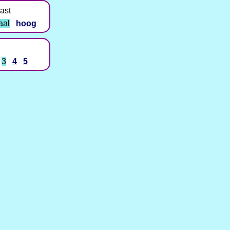
ast
aal
hoog
3
4
5