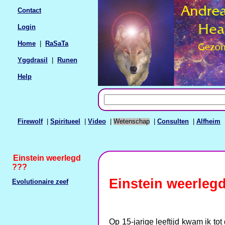
Contact
Login
Home
|
RaSaTa
Yggdrasil
|
Runen
Help
Firewolf
|
Spiritueel
|
Video
|
Wetenschap
|
Consulten
|
Alfheim
Einstein weerlegd
???
Einstein weerleg
Evolutionaire zeef
Op 15-jarige leeftijd kwam ik to