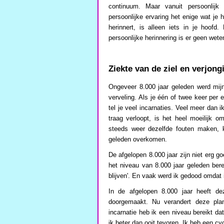
continuum. Maar vanuit persoonlijk 
persoonlijke ervaring het enige wat je 
herinnert, is alleen iets in je hoofd.
persoonlijke herinnering is er geen wet
Ziekte van de ziel en verjong
Ongeveer 8.000 jaar geleden werd mij
verveling. Als je één of twee keer per
tel je veel incarnaties. Veel meer dan i
traag verloopt, is het heel moeilijk o
steeds weer dezelfde fouten maken, k
geleden overkomen.
De afgelopen 8.000 jaar zijn niet erg go
het niveau van 8.000 jaar geleden ber
blijven'. En vaak werd ik gedood omdat 
In de afgelopen 8.000 jaar heeft de
doorgemaakt. Nu verandert deze plane
incarnatie heb ik een niveau bereikt dat
ik beter dan ooit tevoren. Ik heb een c