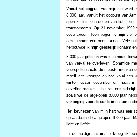
Vanuit het oogpunt van mijn ziel werd m
8.000 jaar. Vanuit het oogpunt van Atm
spon zich in een cocon van licht en ma
transformeren. Op 21 november 1992 vo
deze cocon. Toen begon ik mijn ziel e
een tuinman een boom snoeit. Vele nu
herbouwde ik mijn geestelijk lichaam en 
8.000 jaar geleden was mijn naam Icewol
van verval te overleven. Sommige me
voorspellen zoals de meeste mensen de 
moeilijk te voorspellen hoe koud een w
winter tussen december en maart in d
dezelfde manier is het vrij gemakkelij
zoals we de afgelopen 8.000 jaar hebb
verjonging voor de aarde in de komende 
Het bevriezen van mijn hart was een st
op aarde in de afgelopen 8.000 jaar. 
licht en liefde.
In de huidige incarnatie kreeg ik o