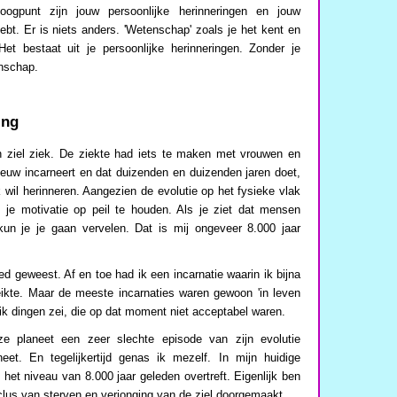
oogpunt zijn jouw persoonlijke herinneringen en jouw
hebt. Er is niets anders. 'Wetenschap' zoals je het kent en
 Het bestaat uit je persoonlijke herinneringen. Zonder je
enschap.
ing
n ziel ziek. De ziekte had iets te maken met vrouwen en
 eeuw incarneert en dat duizenden en duizenden jaren doet,
k wil herinneren. Aangezien de evolutie op het fysieke vlak
m je motivatie op peil te houden. Als je ziet dat mensen
un je je gaan vervelen. Dat is mij ongeveer 8.000 jaar
ed geweest. Af en toe had ik een incarnatie waarin ik bijna
eikte. Maar de meeste incarnaties waren gewoon 'in leven
ik dingen zei, die op dat moment niet acceptabel waren.
ze planeet een zeer slechte episode van zijn evolutie
et. En tegelijkertijd genas ik mezelf. In mijn huidige
 het niveau van 8.000 jaar geleden overtreft. Eigenlijk ben
yclus van sterven en verjonging van de ziel doorgemaakt.