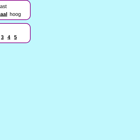
ast
aal
hoog
3
4
5