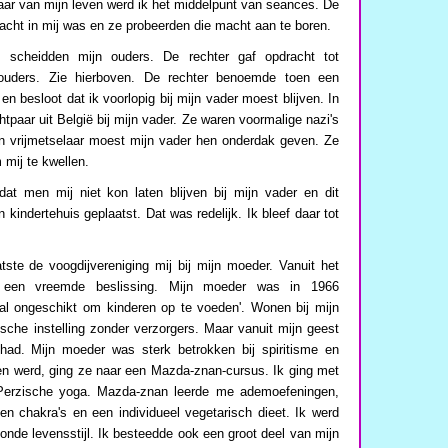
jaar van mijn leven werd ik het middelpunt van seances. De
acht in mij was en ze probeerden die macht aan te boren.
, scheidden mijn ouders. De rechter gaf opdracht tot
 ouders. Zie hierboven. De rechter benoemde toen een
n besloot dat ik voorlopig bij mijn vader moest blijven. In
htpaar uit België bij mijn vader. Ze waren voormalige nazi's
en vrijmetselaar moest mijn vader hen onderdak geven. Ze
 mij te kwellen.
dat men mij niet kon laten blijven bij mijn vader en dit
 kindertehuis geplaatst. Dat was redelijk. Ik bleef daar tot
atste de voogdijvereniging mij bij mijn moeder. Vanuit het
 een vreemde beslissing. Mijn moeder was in 1966
aal ongeschikt om kinderen op te voeden'. Wonen bij mijn
sche instelling zonder verzorgers. Maar vanuit mijn geest
had. Mijn moeder was sterk betrokken bij spiritisme en
tien werd, ging ze naar een Mazda-znan-cursus. Ik ging met
Perzische yoga. Mazda-znan leerde me ademoefeningen,
en chakra's en een individueel vegetarisch dieet. Ik werd
onde levensstijl. Ik besteedde ook een groot deel van mijn