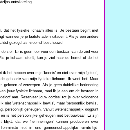
tzijns-ontwikkeling.
, dat het fysieke lichaam alles is. Je bestaan begint met
igt wanneer je je laatste adem uitademt. Als je een andere
achtst gezegd als 'vreemd' beschouwd.
or de ziel. Er is geen leer voor een bestaan van de ziel voor
ls je lichaam sterft, kan je ziel naar de hemel of de hel
t ik het hebben over mijn 'kennis' en niet over mijn 'geloof',
 de geboorte van mijn fysieke lichaam. Ik weet het! Maar
s geloven of verwerpen. Als je geen duidelijke herinnering
van jouw fysieke lichaam, raad ik je aan om dit bestaan in
d geloof aan. Reserveer jouw oordeel tot je over voldoende
ik niet 'wetenschappelijk bewijs', maar 'persoonlijk bewijs',
ing, persoonlijk geheugen. Vanuit wetenschappelijk oogpunt
 en is het persoonlijke geheugen niet betrouwbaar. Er zijn
t blijkt, dat we 'herinneringen' kunnen produceren over
Tenminste niet in ons gemeenschappelijke ruimte-tijd-