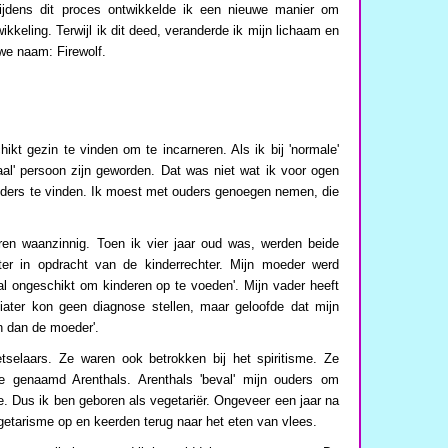
ijdens dit proces ontwikkelde ik een nieuwe manier om
ikkeling. Terwijl ik dit deed, veranderde ik mijn lichaam en
uwe naam: Firewolf.
kt gezin te vinden om te incarneren. Als ik bij 'normale'
al' persoon zijn geworden. Dat was niet wat ik voor ogen
uders te vinden. Ik moest met ouders genoegen nemen, die
ren waanzinnig. Toen ik vier jaar oud was, werden beide
ter in opdracht van de kinderrechter. Mijn moeder werd
aal ongeschikt om kinderen op te voeden'. Mijn vader heeft
iater kon geen diagnose stellen, maar geloofde dat mijn
n dan de moeder'.
tselaars. Ze waren ook betrokken bij het spiritisme. Ze
e genaamd Arenthals. Arenthals 'beval' mijn ouders om
e. Dus ik ben geboren als vegetariër. Ongeveer een jaar na
getarisme op en keerden terug naar het eten van vlees.