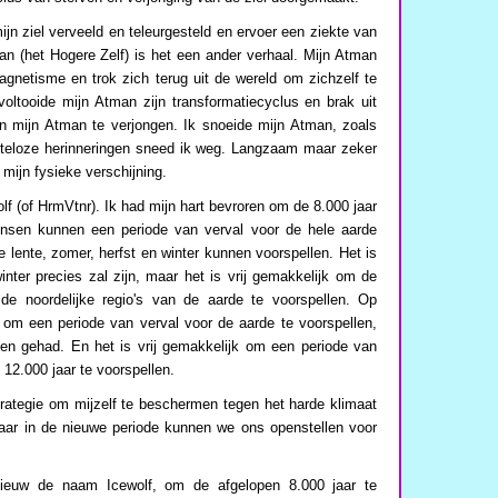
ijn ziel verveeld en teleurgesteld en ervoer een ziekte van
an (het Hogere Zelf) is het een ander verhaal. Mijn Atman
gnetisme en trok zich terug uit de wereld om zichzelf te
ltooide mijn Atman zijn transformatiecyclus en brak uit
n mijn Atman te verjongen. Ik snoeide mijn Atman, zoals
tteloze herinneringen sneed ik weg. Langzaam maar zeker
mijn fysieke verschijning.
f (of HrmVtnr). Ik had mijn hart bevroren om de 8.000 jaar
nsen kunnen een periode van verval voor de hele aarde
lente, zomer, herfst en winter kunnen voorspellen. Het is
inter precies zal zijn, maar het is vrij gemakkelijk om de
e noordelijke regio's van de aarde te voorspellen. Op
k om een periode van verval voor de aarde te voorspellen,
en gehad. En het is vrij gemakkelijk om een periode van
12.000 jaar te voorspellen.
rategie om mijzelf te beschermen tegen het harde klimaat
Maar in de nieuwe periode kunnen we ons openstellen voor
pnieuw de naam Icewolf, om de afgelopen 8.000 jaar te