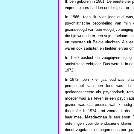
Ik ben geboren in 1961. De eerste vier 
vrijmetselaars hadden ontdekt, dat er m
In 1966, toen ik vier jaar oud was
psychiatrische beoordeling van mijn
gezinsvoogd van een voogdijvereniging e
die tijd woonde er een vrijmetselaars ec
en moesten uit België vluchten. Als e
waren ook sadisten en hielden ervan om
In 1969 besloot de voogdijvereniging 
sadistische echtpaar. Dus werd ik in een
1972.
In 1972, toen ik elf jaar oud was, pla
perspectief van een kind was dat
gediagnosticeerd als 'psychotisch, tot
moeder was als leven in een psychiatri
gezien was dat precies wat ik nodig 
theosofie. In 1974, kort voordat ik der
haar mee.
Mazda-znan
is een soort 
oefeningen voor de endocriene klieren 
direct vegetariër en begon een zeer gez