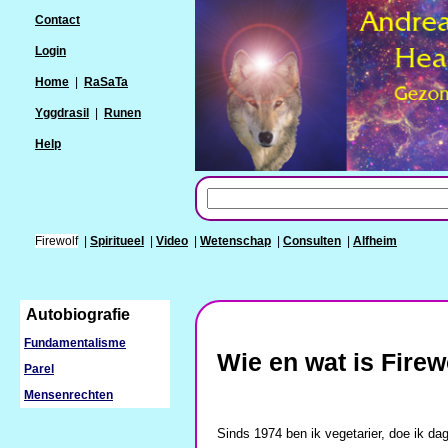
Contact
Login
Home
|
RaSaTa
Yggdrasil
|
Runen
Help
Firewolf
|
Spiritueel
|
Video
|
Wetenschap
|
Consulten
|
Alfheim
Autobiografie
Fundamentalisme
Wie en wat is Firew
Parel
Mensenrechten
Sinds 1974 ben ik vegetarier, doe ik d