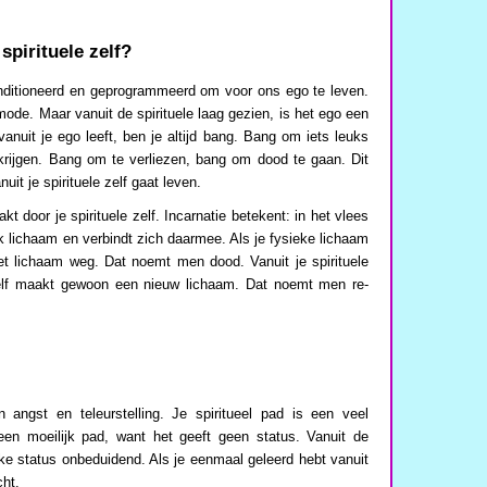
 spirituele zelf?
nditioneerd en geprogrammeerd om voor ons ego te leven.
 mode. Maar vanuit de spirituele laag gezien, is het ego een
vanuit je ego leeft, ben je altijd bang. Bang om iets leuks
e krijgen. Bang om te verliezen, bang om dood te gaan. Dit
it je spirituele zelf gaat leven.
t door je spirituele zelf. Incarnatie betekent: in het vlees
ek lichaam en verbindt zich daarmee. Als je fysieke lichaam
 het lichaam weg. Dat noemt men dood. Vanuit je spirituele
e zelf maakt gewoon een nieuw lichaam. Dat noemt men re-
ngst en teleurstelling. Je spiritueel pad is een veel
een moeilijk pad, want het geeft geen status. Vanuit de
jke status onbeduidend. Als je eenmaal geleerd hebt vanuit
cht.