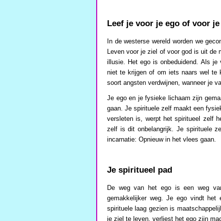
Leef je voor je ego of voor je
In de westerse wereld worden we geco
Leven voor je ziel of voor god is uit de
illusie. Het ego is onbeduidend. Als je 
niet te krijgen of om iets naars wel t
soort angsten verdwijnen, wanneer je vanu
Je ego en je fysieke lichaam zijn gemaak
gaan. Je spirituele zelf maakt een fysi
versleten is, werpt het spiritueel zelf
zelf is dit onbelangrijk. Je spirituel
incarnatie: Opnieuw in het vlees gaan.
Je spiritueel pad
De weg van het ego is een weg van a
gemakkelijker weg. Je ego vindt het 
spirituele laag gezien is maatschappeli
je ziel te leven, verliest het ego zijn ma