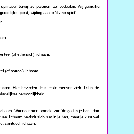
iritueel' terwijl ze 'paranormaal' bedoelen. Wij gebruiken
goddelijke geest, wijding aan je 'divine spirit'.
n:
haam.
enteel (of etherisch) lichaam.
el (of astraal) lichaam.
ichaam. Hier bevinden de meeste mensen zich. Dit is de
dagelijkse persoonlijkheid.
l lichaam. Wanneer men spreekt van 'de god in je hart', dan
ueel lichaam bevindt zich niet in je hart, maar je kunt wel
et spiritueel lichaam.