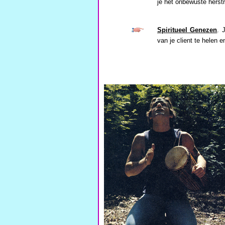
je het onbewuste herstr
Spiritueel Genezen
. 
van je client te helen