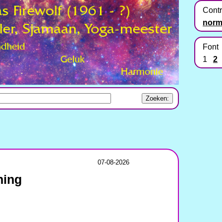
Contr
norm
Font
1
2
07-08-2026
hing