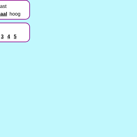
ast
aal
hoog
3
4
5