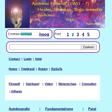
Contrast
normaal
hoog
Font
1
3
4
5
2
Contact
|
Login
|
Help
Home
|
Yggdrasil
|
Runen
|
RaSaTa
Firewolf
|
Spiritueel
|
Video
|
Wetenschap
|
Consulten
|
Alfheim
Autobiografie
|
Fundamentalisme
|
Parel