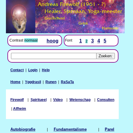
Contrast
normaal
hoog
Font
1
3
4
5
2
Contact
|
Login
|
Help
Home
|
Yggdrasil
|
Runen
|
RaSaTa
Firewolf
|
Spiritueel
|
Video
|
Wetenschap
|
Consulten
|
Alfheim
Autobiografie
|
Fundamentalisme
|
Parel