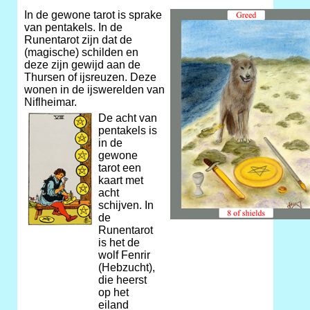
In de gewone tarot is sprake
van pentakels. In de
Runentarot zijn dat de
(magische) schilden en
deze zijn gewijd aan de
Thursen of ijsreuzen. Deze
wonen in de ijswerelden van
Niflheimar.
De acht van
pentakels is
in de
gewone
tarot een
kaart met
acht
schijven. In
de
Runentarot
is het de
wolf Fenrir
(Hebzucht),
die heerst
op het
eiland