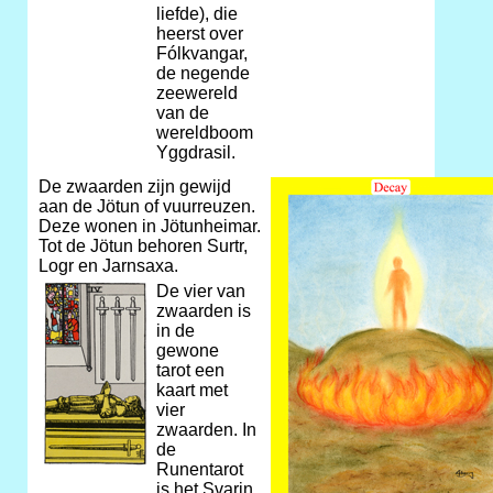
liefde), die
heerst over
Fólkvangar,
de negende
zeewereld
van de
wereldboom
Yggdrasil.
De zwaarden zijn gewijd
aan de Jötun of vuurreuzen.
Deze wonen in Jötunheimar.
Tot de Jötun behoren Surtr,
Logr en Jarnsaxa.
De vier van
zwaarden is
in de
gewone
tarot een
kaart met
vier
zwaarden. In
de
Runentarot
is het Svarin