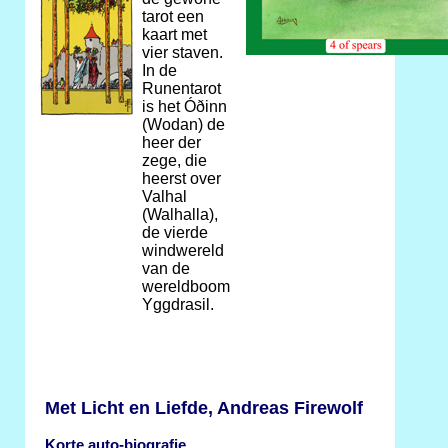
tarot een
kaart met
vier staven.
In de
Runentarot
is het Óðinn
(Wodan) de
heer der
zege, die
heerst over
Valhal
(Walhalla),
de vierde
windwereld
van de
wereldboom
Yggdrasil.
Met Licht en Liefde, Andreas Firewolf
Korte auto-biografie