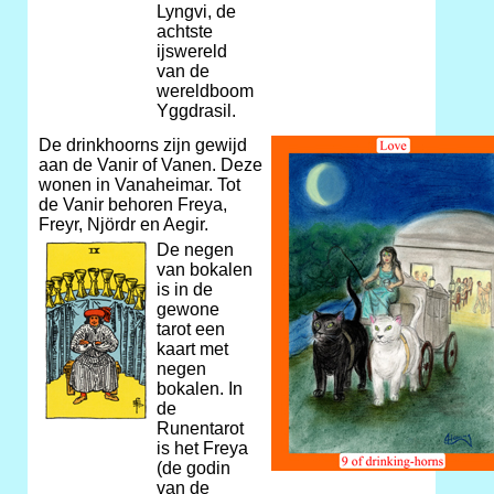
Lyngvi, de
achtste
ijswereld
van de
wereldboom
Yggdrasil.
De drinkhoorns zijn gewijd
aan de Vanir of Vanen. Deze
wonen in Vanaheimar. Tot
de Vanir behoren Freya,
Freyr, Njördr en Aegir.
De negen
van bokalen
is in de
gewone
tarot een
kaart met
negen
bokalen. In
de
Runentarot
is het Freya
(de godin
van de