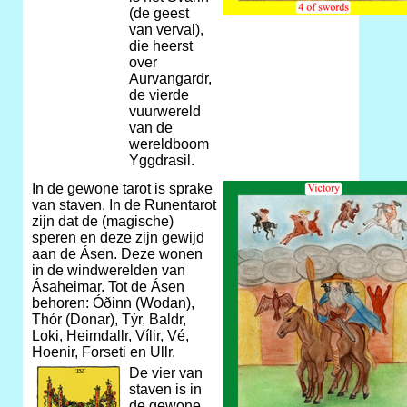
(de geest
van verval),
die heerst
over
Aurvangardr,
de vierde
vuurwereld
van de
wereldboom
Yggdrasil.
In de gewone tarot is sprake
van staven. In de Runentarot
zijn dat de (magische)
speren en deze zijn gewijd
aan de Ásen. Deze wonen
in de windwerelden van
Ásaheimar. Tot de Ásen
behoren: Óðinn (Wodan),
Thór (Donar), Týr, Baldr,
Loki, Heimdallr, Vílir, Vé,
Hoenir, Forseti en Ullr.
De vier van
staven is in
de gewone