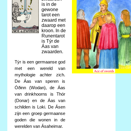
is in de
gewone
tarot een
zwaard met
daarop een
kroon. In de
Runentarot
is Týr de
Áas van
zwaarden.
Týr is een germaanse god
met een wereld van
mythologie achter zich.
De Áas van speren is
Óðinn (Wodan), de Áas
van drinkhoorns is Thór
(Donar) en de Áas van
schilden is Loki. De Ásen
zijn een groep germaanse
goden die wonen in de
werelden van Ásaheimar.