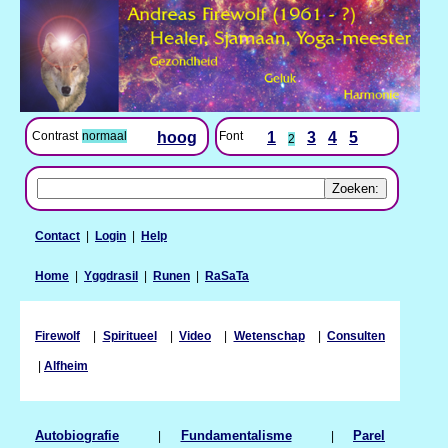
Contrast
normaal
hoog
Font
1
3
4
5
2
Contact
|
Login
|
Help
Home
|
Yggdrasil
|
Runen
|
RaSaTa
Firewolf
|
Spiritueel
|
Video
|
Wetenschap
|
Consulten
|
Alfheim
Autobiografie
|
Fundamentalisme
|
Parel