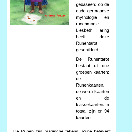
gebaseerd op de
oude germaanse
mythologie en
runenmagie.
Liesbeth Haring
heeft deze
Runentarot
geschilderd.
De Runentarot
bestaat uit drie
groepen kaarten:
de
Runenkaarten,
de wereldkaarten
en de
klassekaarten. In
totaal zijn er 94
kaarten.
De Runen zijn magische tekens. Rune betekent