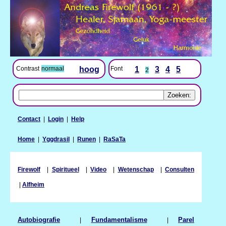
Contrast
normaal
hoog
Font
1
3
4
5
2
Contact
|
Login
|
Help
Home
|
Yggdrasil
|
Runen
|
RaSaTa
Firewolf
|
Spiritueel
|
Video
|
Wetenschap
|
Consulten
|
Alfheim
Autobiografie
|
Fundamentalisme
|
Parel